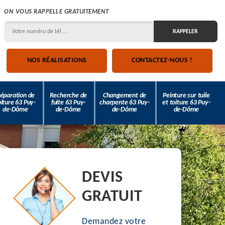
ON VOUS RAPPELLE GRATUITEMENT
NOS RÉALISATIONS
CONTACTEZ-NOUS !
éparation de
Recherche de
Changement de
Peinture sur tuile
oiture 63 Puy-
fuite 63 Puy-
charpente 63 Puy-
et toiture 63 Puy-
de-Dôme
de-Dôme
de-Dôme
de-Dôme
DEVIS
GRATUIT
Demandez votre