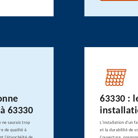
onne
63330 : l
e à 63330
installat
 ne saurais trop
L'installation d'un f
ère de qualité à
et la durabilité de 
nt l'étanchéité de
Couverture, prenons 