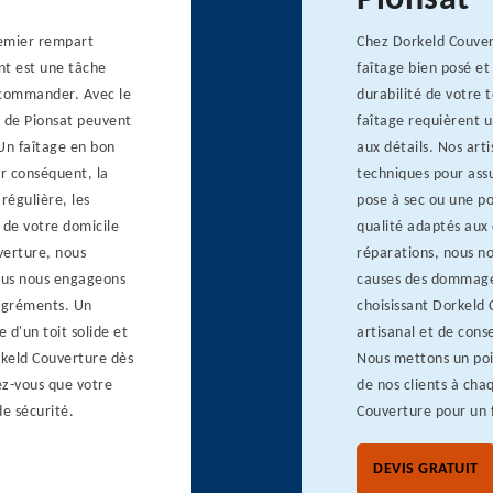
Pionsat
premier rempart
Chez Dorkeld Couver
nt est une tâche
faîtage bien posé et
ecommander. Avec le
durabilité de votre 
s de Pionsat peuvent
faîtage requièrent u
 Un faîtage en bon
aux détails. Nos arti
ar conséquent, la
techniques pour assu
régulière, les
pose à sec ou une po
 de votre domicile
qualité adaptés aux 
verture, nous
réparations, nous no
ous nous engageons
causes des dommages
sagréments. Un
choisissant Dorkeld 
e d'un toit solide et
artisanal et de cons
rkeld Couverture dès
Nous mettons un poin
ez-vous que votre
de nos clients à cha
e sécurité.
Couverture pour un f
DEVIS GRATUIT