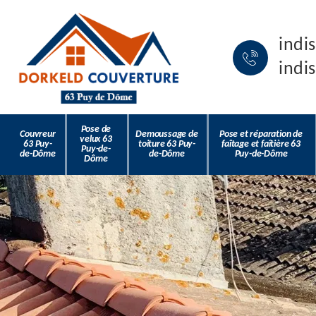
indi
indi
Pose de
Couvreur
Demoussage de
Pose et réparation de
velux 63
63 Puy-
toiture 63 Puy-
faîtage et faîtière 63
Puy-de-
de-Dôme
de-Dôme
Puy-de-Dôme
Dôme