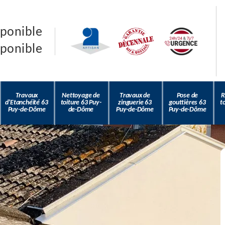
sponible
sponible
Travaux
Nettoyage de
Travaux de
Pose de
R
d'Etanchéité 63
toiture 63 Puy-
zinguerie 63
gouttières 63
t
Puy-de-Dôme
de-Dôme
Puy-de-Dôme
Puy-de-Dôme