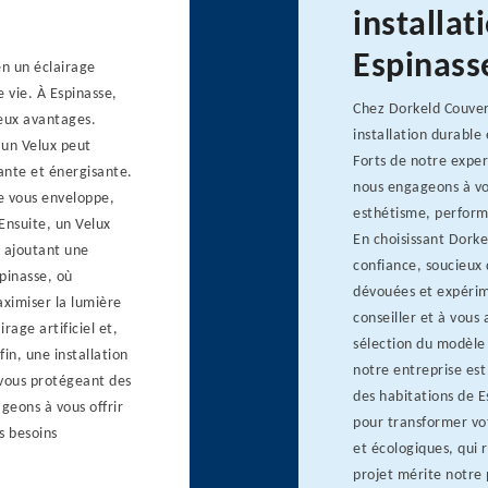
installat
Espinass
n un éclairage
 vie. À Espinasse,
Chez Dorkeld Couver
reux avantages.
installation durable 
 un Velux peut
Forts de notre exper
ante et énergisante.
nous engageons à vou
e vous enveloppe,
esthétisme, perform
Ensuite, un Velux
En choisissant Dork
, ajoutant une
confiance, soucieux 
pinasse, où
dévouées et expérim
aximiser la lumière
conseiller et à vous
rage artificiel et,
sélection du modèle 
n, une installation
notre entreprise est 
, vous protégeant des
des habitations de E
geons à vous offrir
pour transformer vot
s besoins
et écologiques, qui 
projet mérite notre 