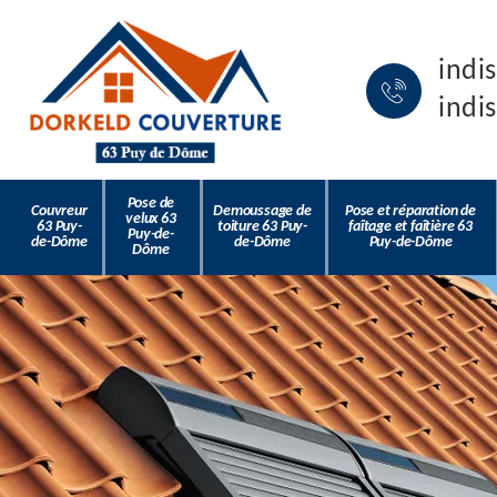
indi
indi
Pose de
Couvreur
Demoussage de
Pose et réparation de
velux 63
63 Puy-
toiture 63 Puy-
faîtage et faîtière 63
Puy-de-
de-Dôme
de-Dôme
Puy-de-Dôme
Dôme