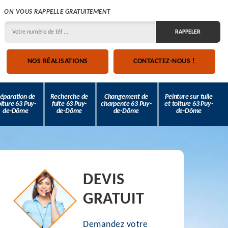
ON VOUS RAPPELLE GRATUITEMENT
NOS RÉALISATIONS
CONTACTEZ-NOUS !
éparation de
Recherche de
Changement de
Peinture sur tuile
oiture 63 Puy-
fuite 63 Puy-
charpente 63 Puy-
et toiture 63 Puy-
de-Dôme
de-Dôme
de-Dôme
de-Dôme
DEVIS
GRATUIT
Demandez votre