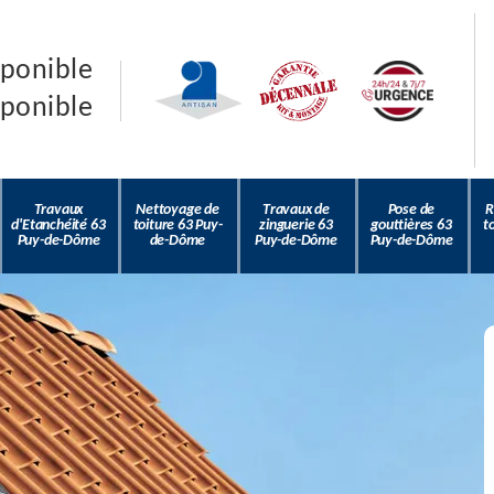
sponible
sponible
Travaux
Nettoyage de
Travaux de
Pose de
R
d'Etanchéité 63
toiture 63 Puy-
zinguerie 63
gouttières 63
t
Puy-de-Dôme
de-Dôme
Puy-de-Dôme
Puy-de-Dôme