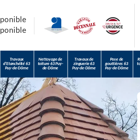
sponible
sponible
Travaux
Nettoyage de
Travaux de
Pose de
R
d'Etanchéité 63
toiture 63 Puy-
zinguerie 63
gouttières 63
t
Puy-de-Dôme
de-Dôme
Puy-de-Dôme
Puy-de-Dôme