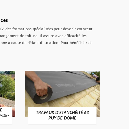
nces
uivi des formations spécialisées pour devenir couvreur
hangement de toiture. Il assure avec efficacité les
nne à cause de défaut d’isolation. Pour bénéficier de
E
TRAVAUX D'ETANCHÉITÉ 63
NET
Y-DE-
PUY-DE-DÔME