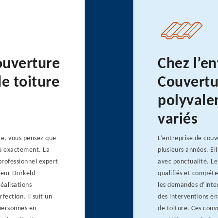
ouverture
Chez l’en
e toiture
Couvertu
n
polyvale
variés
te, vous pensez que
L’entreprise de couv
où exactement. La
plusieurs années. Ell
professionnel expert
avec ponctualité. Le
vreur Dorkeld
qualifiés et compéte
éalisations
les demandes d’inter
ection, il suit un
des interventions e
 personnes en
de toiture. Ces couvr