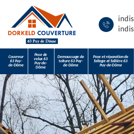
indi
indi
Pose de
Couvreur
Demoussage de
Pose et réparation de
velux 63
63 Puy-
toiture 63 Puy-
faîtage et faîtière 63
Puy-de-
de-Dôme
de-Dôme
Puy-de-Dôme
Dôme