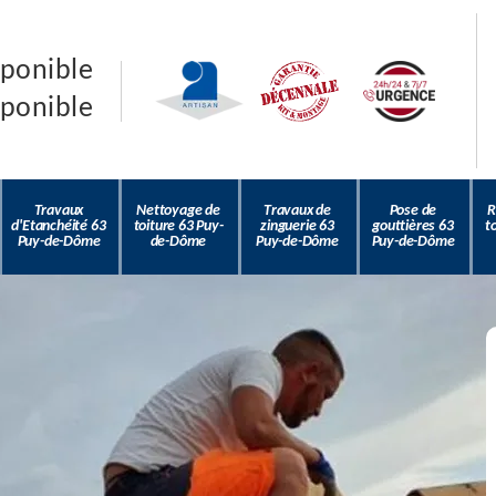
sponible
sponible
Travaux
Nettoyage de
Travaux de
Pose de
R
d'Etanchéité 63
toiture 63 Puy-
zinguerie 63
gouttières 63
t
Puy-de-Dôme
de-Dôme
Puy-de-Dôme
Puy-de-Dôme