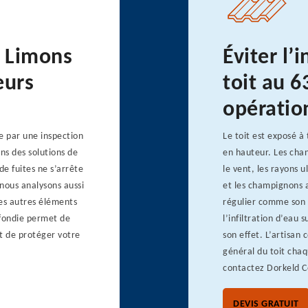
à Limons
Éviter l’i
eurs
toit au 
opératio
e par une inspection
Le toit est exposé à 
ons des solutions de
en hauteur. Les cha
de fuites ne s’arrête
le vent, les rayons u
 nous analysons aussi
et les champignons 
 les autres éléments
régulier comme son 
ofondie permet de
l’infiltration d’eau 
t de protéger votre
son effet. L’artisan 
général du toit chaq
contactez Dorkeld C
DEVIS GRATUIT