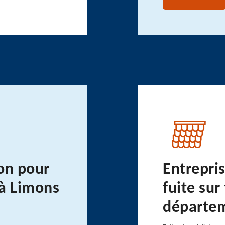
on pour
Entrepri
 à Limons
fuite sur
départe