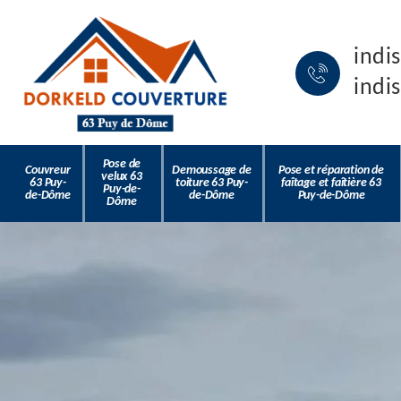
indi
indi
Pose de
Couvreur
Demoussage de
Pose et réparation de
velux 63
63 Puy-
toiture 63 Puy-
faîtage et faîtière 63
Puy-de-
de-Dôme
de-Dôme
Puy-de-Dôme
Dôme