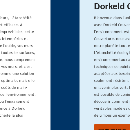
Dorkeld 
eurs, l'étanchéité
Bienvenue dans l'uni
t efficace. À
avec Dorkeld Couver
imprévisibles, cette
l'environnement est
s intempéries et
Couverture, nous av
e liquide, vos murs
notre planète tout e
 toutes les surfaces,
L'étanchéité écologi
ure, nous comprenons
environnementaux ac
e vos murs, et c'est
techniques de pointe
 comme une solution
adaptées aux besoin
 optimale, mais elle
seulement résistent 
s coûts de main-
un avenir plus vert.
 de l'environnement,
est possible de conj
 où l'engagement
découvrir comment n
iance à Dorkeld
véritables modèles d
chéité la plus
de Limons un exempl