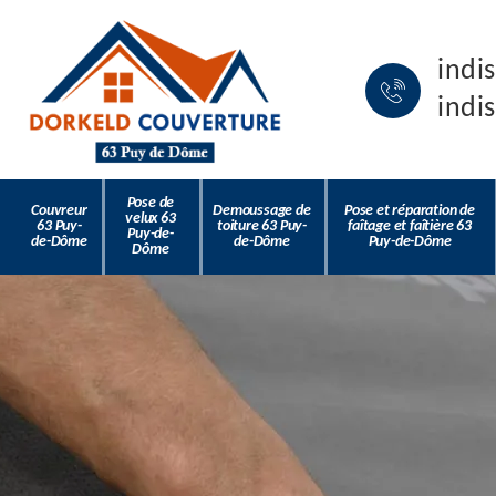
indi
indi
Pose de
Couvreur
Demoussage de
Pose et réparation de
velux 63
63 Puy-
toiture 63 Puy-
faîtage et faîtière 63
Puy-de-
de-Dôme
de-Dôme
Puy-de-Dôme
Dôme