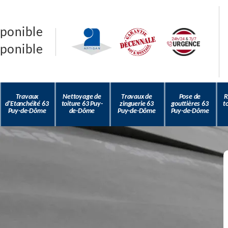
sponible
sponible
Travaux
Nettoyage de
Travaux de
Pose de
R
d'Etanchéité 63
toiture 63 Puy-
zinguerie 63
gouttières 63
t
Puy-de-Dôme
de-Dôme
Puy-de-Dôme
Puy-de-Dôme