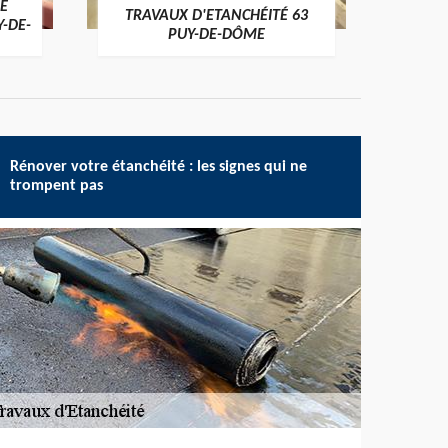
E
TRAVAUX D'ETANCHÉITÉ 63
NET
Y-DE-
PUY-DE-DÔME
Rénover votre étanchéité : les signes qui ne
trompent pas